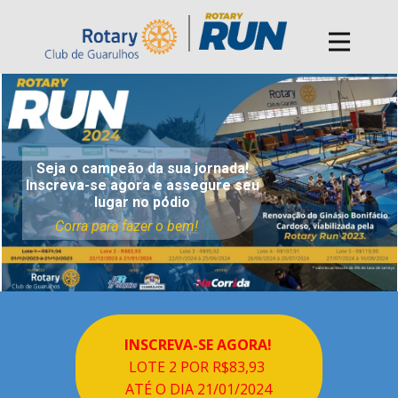
Seja o campeão da sua jornada!
Inscreva-se agora e assegure seu
lugar no pód​io
Corra para f​azer o bem!
INSCREVA-SE AGORA!
LOTE 2 POR R$83,93
ATÉ O DIA 21/01/2024